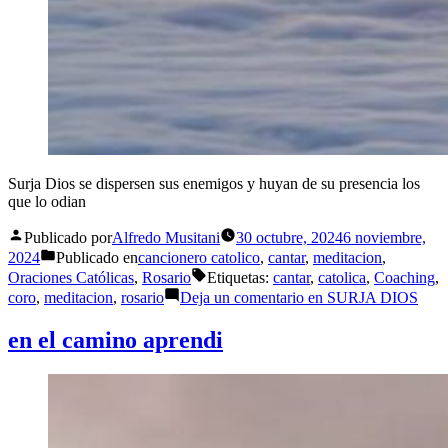
Surja Dios se dispersen sus enemigos y huyan de su presencia los
que lo odian
Publicado por
Alfredo Musitani
30 octubre, 2024
6 noviembre,
2024
Publicado en
cancionero catolico
,
cantar
,
meditacion
,
Oraciones Católicas
,
Rosario
Etiquetas:
cantar
,
catolica
,
Coaching
,
coro
,
meditacion
,
rosario
Deja un comentario
en SURJA DIOS
en el camino aprendi