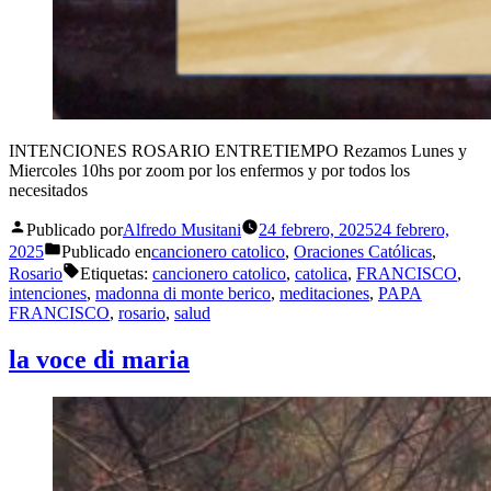
INTENCIONES ROSARIO ENTRETIEMPO Rezamos Lunes y
Miercoles 10hs por zoom por los enfermos y por todos los
necesitados
Publicado por
Alfredo Musitani
24 febrero, 2025
24 febrero,
2025
Publicado en
cancionero catolico
,
Oraciones Católicas
,
Rosario
Etiquetas:
cancionero catolico
,
catolica
,
FRANCISCO
,
intenciones
,
madonna di monte berico
,
meditaciones
,
PAPA
FRANCISCO
,
rosario
,
salud
la voce di maria