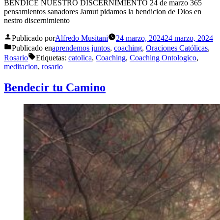
BENDICE NUESTRO DISCERNIMIENTO 24 de marzo 365
pensamientos sanadores Jamut pidamos la bendicion de Dios en
nestro discernimiento
Publicado por
Alfredo Musitani
24 marzo, 2024
24 marzo, 2024
Publicado en
aprendemos juntos
,
coaching
,
Oraciones Católicas
,
Rosario
Etiquetas:
catolica
,
Coaching
,
Coaching Ontologico
,
meditacion
,
rosario
Bendecir tu Camino