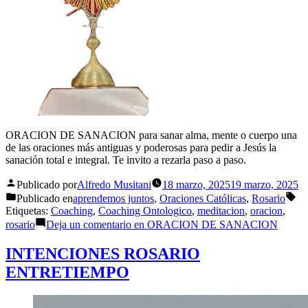
ORACION DE SANACION para sanar alma, mente o cuerpo una
de las oraciones más antiguas y poderosas para pedir a Jesús la
sanación total e integral. Te invito a rezarla paso a paso.
Publicado por
Alfredo Musitani
18 marzo, 2025
19 marzo, 2025
Publicado en
aprendemos juntos
,
Oraciones Católicas
,
Rosario
Etiquetas:
Coaching
,
Coaching Ontologico
,
meditacion
,
oracion
,
rosario
Deja un comentario
en ORACION DE SANACION
INTENCIONES ROSARIO
ENTRETIEMPO