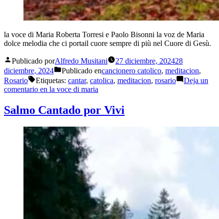
la voce di Maria Roberta Torresi e Paolo Bisonni la voz de Maria
dolce melodia che ci portail cuore sempre di più nel Cuore di Gesù.
Publicado por
Alfredo Musitani
27 diciembre, 2024
28
diciembre, 2024
Publicado en
cancionero catolico
,
meditacion
,
Rosario
Etiquetas:
cantar
,
catolica
,
meditacion
,
rosario
Deja un
comentario
en la voce di maria
Salmo Cantado por Vivi