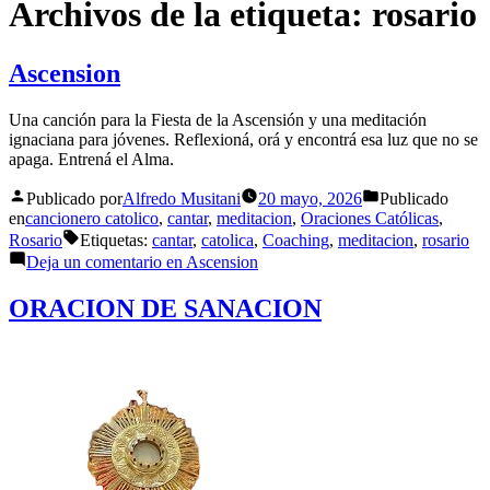
Archivos de la etiqueta:
rosario
Ascension
Una canción para la Fiesta de la Ascensión y una meditación
ignaciana para jóvenes. Reflexioná, orá y encontrá esa luz que no se
apaga. Entrená el Alma.
Publicado por
Alfredo Musitani
20 mayo, 2026
Publicado
en
cancionero catolico
,
cantar
,
meditacion
,
Oraciones Católicas
,
Rosario
Etiquetas:
cantar
,
catolica
,
Coaching
,
meditacion
,
rosario
Deja un comentario
en Ascension
ORACION DE SANACION