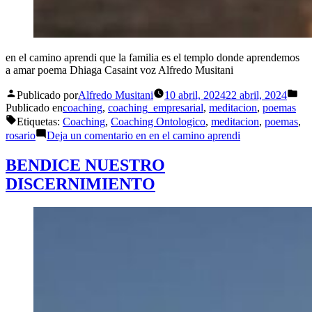
en el camino aprendi que la familia es el templo donde aprendemos
a amar poema Dhiaga Casaint voz Alfredo Musitani
Publicado por
Alfredo Musitani
10 abril, 2024
22 abril, 2024
Publicado en
coaching
,
coaching_empresarial
,
meditacion
,
poemas
Etiquetas:
Coaching
,
Coaching Ontologico
,
meditacion
,
poemas
,
rosario
Deja un comentario
en en el camino aprendi
BENDICE NUESTRO
DISCERNIMIENTO