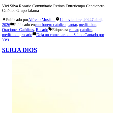
Vivi Silva Rosario Comunitario Retiros Entretiempo Cancionero
Católico Grupo Jakuna
Publicado por
Alfredo Musitani
12 noviembre, 2024
7 abril,
2026
Publicado en
cancionero catolico
,
cantar
,
meditacion
,
Oraciones Católicas
,
Rosario
Etiquetas:
cantar
,
catolica
,
meditacion
,
rosario
Deja un comentario
en Salmo Cantado por
Vivi
SURJA DIOS