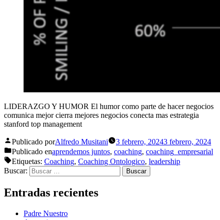
LIDERAZGO Y HUMOR El humor como parte de hacer negocios
comunica mejor cierra mejores negocios conecta mas estrategia
stanford top management
Publicado por
Alfredo Musitani
3 febrero, 2024
3 febrero, 2024
Publicado en
aprendemos juntos
,
coaching
,
coaching_empresarial
Etiquetas:
Coaching
,
Coaching Ontologico
,
leadership
Buscar:
Entradas recientes
Padre Nuestro