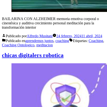
BAILARINA CON ALZHEIMER memoria emotiva corporal o
cinestésica y auditiva crecimiento personal meditación para la
transformación interior
Publicado por
Alfredo Musitani
24 febrero, 2024
11 abril, 2024
Publicado en
aprendemos juntos
,
coaching
Etiquetas:
Coaching
,
Coaching Ontologico
,
meditacion
chicas digitalers robotica