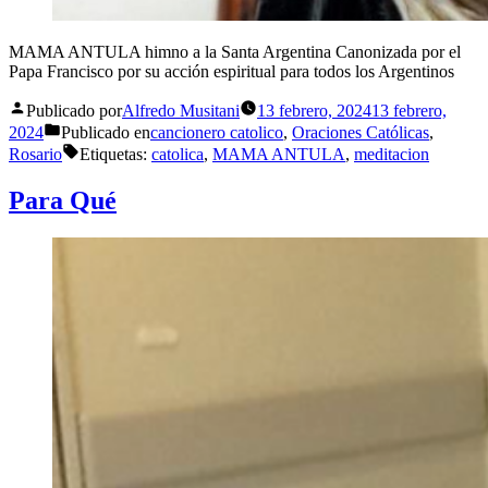
MAMA ANTULA himno a la Santa Argentina Canonizada por el
Papa Francisco por su acción espiritual para todos los Argentinos
Publicado por
Alfredo Musitani
13 febrero, 2024
13 febrero,
2024
Publicado en
cancionero catolico
,
Oraciones Católicas
,
Rosario
Etiquetas:
catolica
,
MAMA ANTULA
,
meditacion
Para Qué