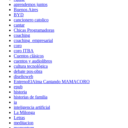
aprendemos juntos
Buenos Aires
BYD
cancionero catolico
cantar
Chicas Programadoras
coaching
coaching_empresarial
coro
coro ITBA
Cuentos clásicos
cuentos y audiolibros
cultura tecnológica
debate pos-obra
diseñoweb
EntrenoElAlma Cantando MAMACORO
epub
historia
historias de familia
ia
inteligencia artificial
La Milonga
Letras
meditacion
momentum