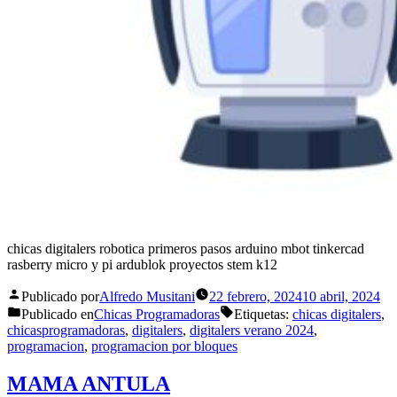
chicas digitalers robotica primeros pasos arduino mbot tinkercad
rasberry micro y pi ardublok proyectos stem k12
Publicado por
Alfredo Musitani
22 febrero, 2024
10 abril, 2024
Publicado en
Chicas Programadoras
Etiquetas:
chicas digitalers
,
chicasprogramadoras
,
digitalers
,
digitalers verano 2024
,
programacion
,
programacion por bloques
MAMA ANTULA