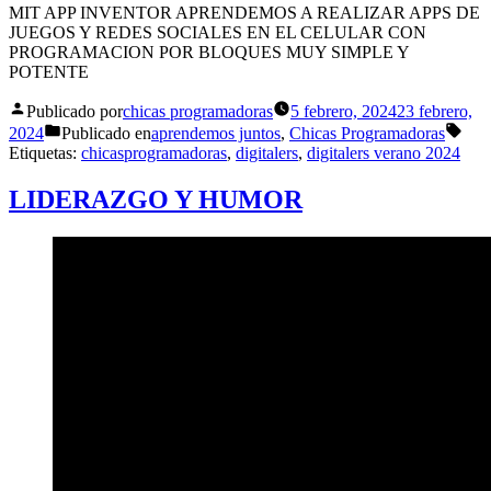
MIT APP INVENTOR APRENDEMOS A REALIZAR APPS DE
JUEGOS Y REDES SOCIALES EN EL CELULAR CON
PROGRAMACION POR BLOQUES MUY SIMPLE Y
POTENTE
Publicado por
chicas programadoras
5 febrero, 2024
23 febrero,
2024
Publicado en
aprendemos juntos
,
Chicas Programadoras
Etiquetas:
chicasprogramadoras
,
digitalers
,
digitalers verano 2024
LIDERAZGO Y HUMOR