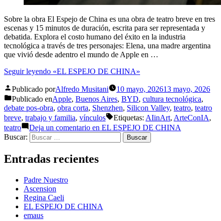
Sobre la obra El Espejo de China es una obra de teatro breve en tres
escenas y 15 minutos de duración, escrita para ser representada y
debatida. Explora el costo humano del éxito en la industria
tecnológica a través de tres personajes: Elena, una madre argentina
que vivió desde adentro el mundo de Apple en …
Seguir leyendo
«EL ESPEJO DE CHINA»
Publicado por
Alfredo Musitani
10 mayo, 2026
13 mayo, 2026
Publicado en
Apple
,
Buenos Aires
,
BYD
,
cultura tecnológica
,
debate pos-obra
,
obra corta
,
Shenzhen
,
Silicon Valley
,
teatro
,
teatro
breve
,
trabajo y familia
,
vínculos
Etiquetas:
AIinArt
,
ArteConIA
,
teatro
Deja un comentario
en EL ESPEJO DE CHINA
Buscar:
Entradas recientes
Padre Nuestro
Ascension
Regina Caeli
EL ESPEJO DE CHINA
emaus