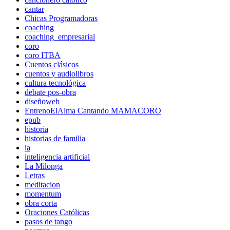
cantar
Chicas Programadoras
coaching
coaching_empresarial
coro
coro ITBA
Cuentos clásicos
cuentos y audiolibros
cultura tecnológica
debate pos-obra
diseñoweb
EntrenoElAlma Cantando MAMACORO
epub
historia
historias de familia
ia
inteligencia artificial
La Milonga
Letras
meditacion
momentum
obra corta
Oraciones Católicas
pasos de tango