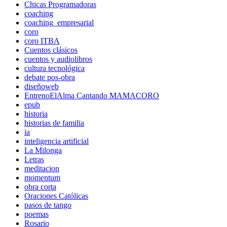
Chicas Programadoras
coaching
coaching_empresarial
coro
coro ITBA
Cuentos clásicos
cuentos y audiolibros
cultura tecnológica
debate pos-obra
diseñoweb
EntrenoElAlma Cantando MAMACORO
epub
historia
historias de familia
ia
inteligencia artificial
La Milonga
Letras
meditacion
momentum
obra corta
Oraciones Católicas
pasos de tango
poemas
Rosario